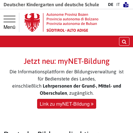
Springe direkt zur Hauptnavigation
Springe direkt zum Inhalt
Deutscher Kindergarten und deutsche Schule
DE
IT
Menü
Su
Jetzt neu: myNET-Bildung
Die Informationsplattform der Bildungsverwaltung ist
für Bedienstete des Landes,
einschließlich
Lehrpersonen der Grund-, Mittel- und
Oberschulen
, zugänglich.
Link zu myNET-Bildung