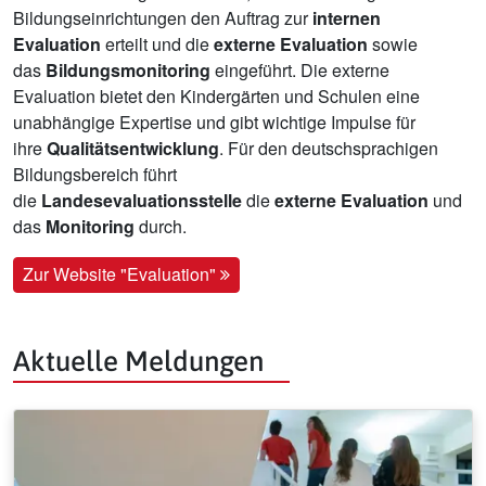
Bildungseinrichtungen den Auftrag zur
internen
Evaluation
erteilt und die
externe Evaluation
sowie
das
Bildungsmonitoring
eingeführt. Die externe
Evaluation bietet den Kindergärten und Schulen eine
unabhängige Expertise und gibt wichtige Impulse für
ihre
Qualitätsentwicklung
. Für den deutschsprachigen
Bildungsbereich führt
die
Landesevaluationsstelle
die
externe Evaluation
und
das
Monitoring
durch.
Zur Website "Evaluation"
Aktuelle Meldungen