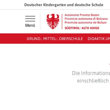
Springe direkt zur Hauptnavigation
Springe direkt zum Inhalt
Deutscher Kindergarten und deutsche Schule
Menü
GRUND-, MITTEL-, OBERSCHULE
DIDAKTIK U
Die Informations
einschließlich