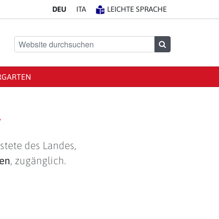
DE
U
IT
A
LEICHTE SPRACHE
Website durchsuchen
Suchen
RGARTEN
g
stete des Landes,
len
, zugänglich.