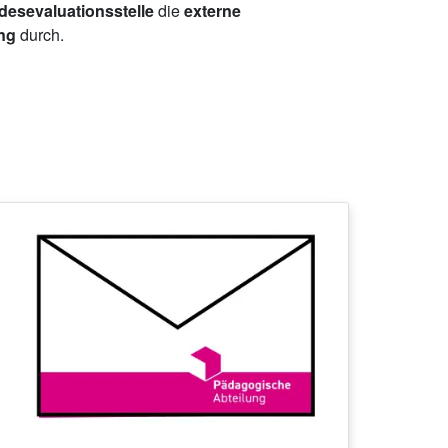
esevaluationsstelle
die
externe
ing
durch.