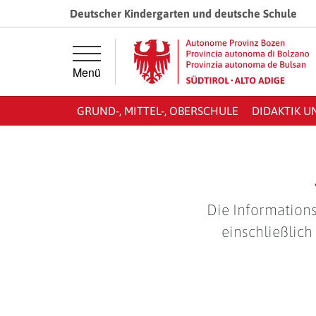
Springe direkt zur Hauptnavigation
Springe direkt zum Inhalt
Deutscher Kindergarten und deutsche Schule
Menü
GRUND-, MITTEL-, OBERSCHULE
DIDAKTIK U
Die Informations
einschließlich