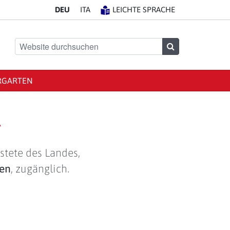
DE
U
IT
A
LEICHTE SPRACHE
Website durchsuchen
Suchen
RGARTEN
g
stete des Landes,
len
, zugänglich.