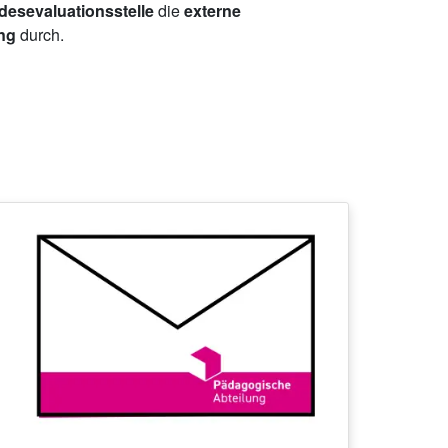
esevaluationsstelle
die
externe
ing
durch.