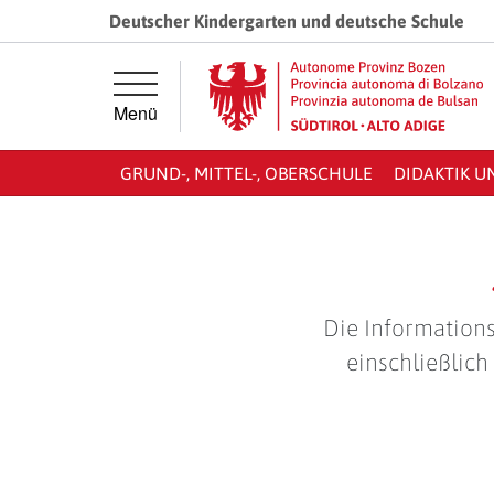
Springe direkt zur Hauptnavigation
Springe direkt zum Inhalt
Deutscher Kindergarten und deutsche Schule
Menü
GRUND-, MITTEL-, OBERSCHULE
DIDAKTIK U
Die Informations
einschließlich