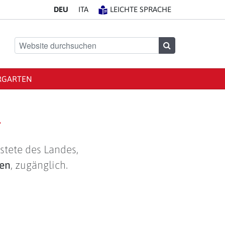
DE
U
IT
A
LEICHTE SPRACHE
Website durchsuchen
Suchen
RGARTEN
g
stete des Landes,
len
, zugänglich.