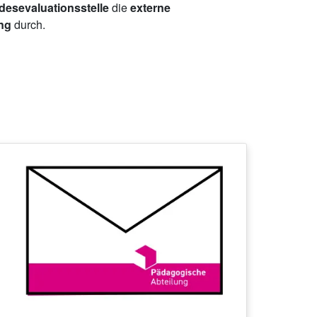
esevaluationsstelle
die
externe
ing
durch.