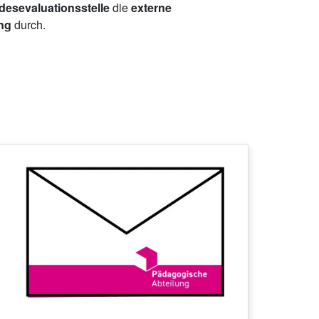
esevaluationsstelle
die
externe
ing
durch.