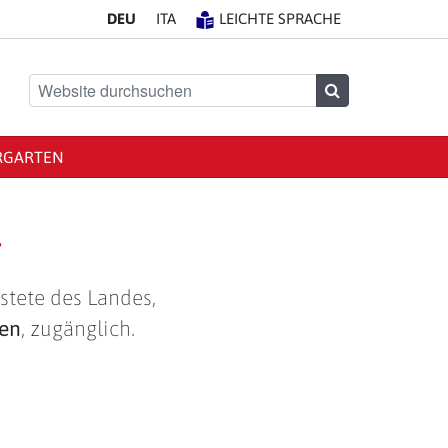
DE
U
IT
A
LEICHTE SPRACHE
Website durchsuchen
Suchen
RGARTEN
g
stete des Landes,
len
, zugänglich.