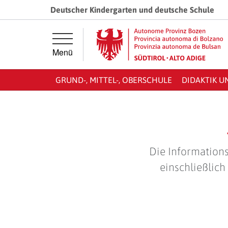
Springe direkt zur Hauptnavigation
Springe direkt zum Inhalt
Deutscher Kindergarten und deutsche Schule
Menü
GRUND-, MITTEL-, OBERSCHULE
DIDAKTIK U
Die Informations
einschließlich