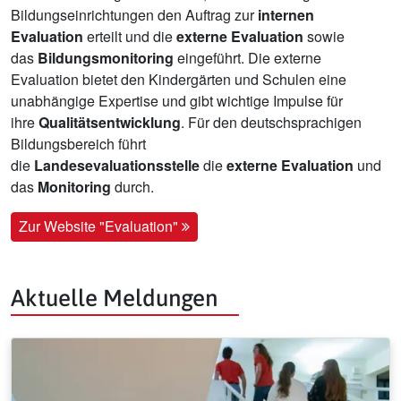
Bildungseinrichtungen den Auftrag zur
internen
Evaluation
erteilt und die
externe Evaluation
sowie
das
Bildungsmonitoring
eingeführt. Die externe
Evaluation bietet den Kindergärten und Schulen eine
unabhängige Expertise und gibt wichtige Impulse für
ihre
Qualitätsentwicklung
. Für den deutschsprachigen
Bildungsbereich führt
die
Landesevaluationsstelle
die
externe Evaluation
und
das
Monitoring
durch.
Zur Website "Evaluation"
Aktuelle Meldungen