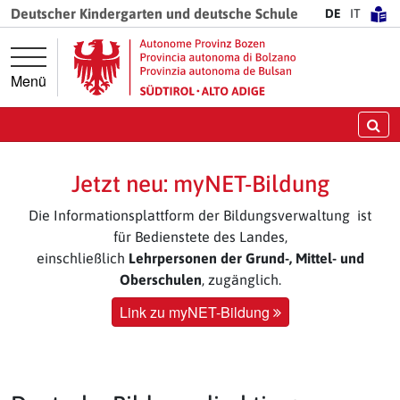
Springe direkt zur Hauptnavigation
Springe direkt zum Inhalt
Deutscher Kindergarten und deutsche Schule
DE
IT
Menü
Su
Jetzt neu: myNET-Bildung
Die Informationsplattform der Bildungsverwaltung ist
für Bedienstete des Landes,
einschließlich
Lehrpersonen der Grund-, Mittel- und
Oberschulen
, zugänglich.
Link zu myNET-Bildung