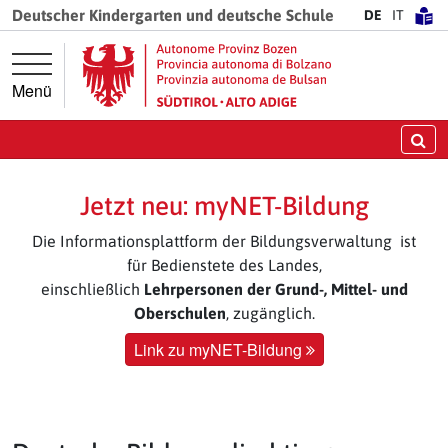
Springe direkt zur Hauptnavigation
Springe direkt zum Inhalt
Deutscher Kindergarten und deutsche Schule
DE
IT
Menü
Su
Jetzt neu: myNET-Bildung
Die Informationsplattform der Bildungsverwaltung ist
für Bedienstete des Landes,
einschließlich
Lehrpersonen der Grund-, Mittel- und
Oberschulen
, zugänglich.
Link zu myNET-Bildung