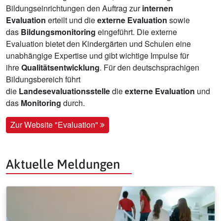
Bildungseinrichtungen den Auftrag zur
internen
Evaluation
erteilt und die
externe Evaluation
sowie
das
Bildungsmonitoring
eingeführt. Die externe
Evaluation bietet den Kindergärten und Schulen eine
unabhängige Expertise und gibt wichtige Impulse für
ihre
Qualitätsentwicklung
. Für den deutschsprachigen
Bildungsbereich führt
die
Landesevaluationsstelle
die
externe Evaluation
und
das
Monitoring
durch.
Zur Website "Evaluation"
Aktuelle Meldungen