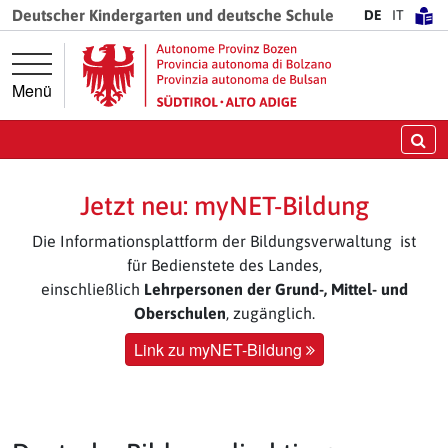
Springe direkt zur Hauptnavigation
Springe direkt zum Inhalt
Deutscher Kindergarten und deutsche Schule
DE
IT
Menü
Su
Jetzt neu: myNET-Bildung
Die Informationsplattform der Bildungsverwaltung ist
für Bedienstete des Landes,
einschließlich
Lehrpersonen der Grund-, Mittel- und
Oberschulen
, zugänglich.
Link zu myNET-Bildung