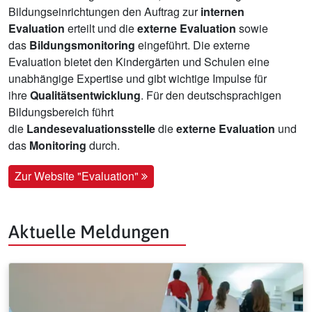
Bildungseinrichtungen den Auftrag zur
internen
Evaluation
erteilt und die
externe Evaluation
sowie
das
Bildungsmonitoring
eingeführt. Die externe
Evaluation bietet den Kindergärten und Schulen eine
unabhängige Expertise und gibt wichtige Impulse für
ihre
Qualitätsentwicklung
. Für den deutschsprachigen
Bildungsbereich führt
die
Landesevaluationsstelle
die
externe Evaluation
und
das
Monitoring
durch.
Zur Website "Evaluation"
Aktuelle Meldungen