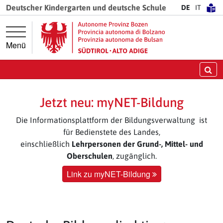
Springe direkt zur Hauptnavigation
Springe direkt zum Inhalt
Deutscher Kindergarten und deutsche Schule
DE
IT
Menü
Su
Jetzt neu: myNET-Bildung
Die Informationsplattform der Bildungsverwaltung ist
für Bedienstete des Landes,
einschließlich
Lehrpersonen der Grund-, Mittel- und
Oberschulen
, zugänglich.
Link zu myNET-Bildung