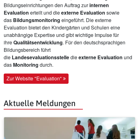
Bildungseinrichtungen den Auftrag zur
internen
Evaluation
erteilt und die
externe Evaluation
sowie
das
Bildungsmonitoring
eingeführt. Die externe
Evaluation bietet den Kindergärten und Schulen eine
unabhängige Expertise und gibt wichtige Impulse für
ihre
Qualitätsentwicklung
. Für den deutschsprachigen
Bildungsbereich führt
die
Landesevaluationsstelle
die
externe Evaluation
und
das
Monitoring
durch.
Zur Website "Evaluation"
Aktuelle Meldungen