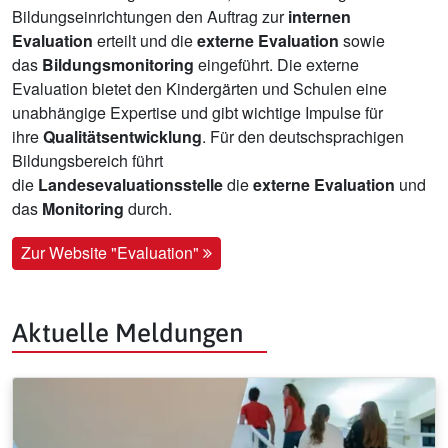
Bildungseinrichtungen den Auftrag zur
internen
Evaluation
erteilt und die
externe Evaluation
sowie
das
Bildungsmonitoring
eingeführt. Die externe
Evaluation bietet den Kindergärten und Schulen eine
unabhängige Expertise und gibt wichtige Impulse für
ihre
Qualitätsentwicklung
. Für den deutschsprachigen
Bildungsbereich führt
die
Landesevaluationsstelle
die
externe Evaluation
und
das
Monitoring
durch.
Zur Website "Evaluation"
Aktuelle Meldungen