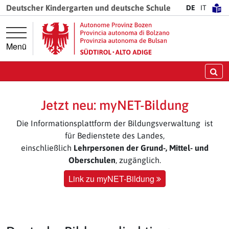
Springe direkt zur Hauptnavigation
Springe direkt zum Inhalt
Deutscher Kindergarten und deutsche Schule
DE
IT
Menü
Su
Jetzt neu: myNET-Bildung
Die Informationsplattform der Bildungsverwaltung ist
für Bedienstete des Landes,
einschließlich
Lehrpersonen der Grund-, Mittel- und
Oberschulen
, zugänglich.
Link zu myNET-Bildung