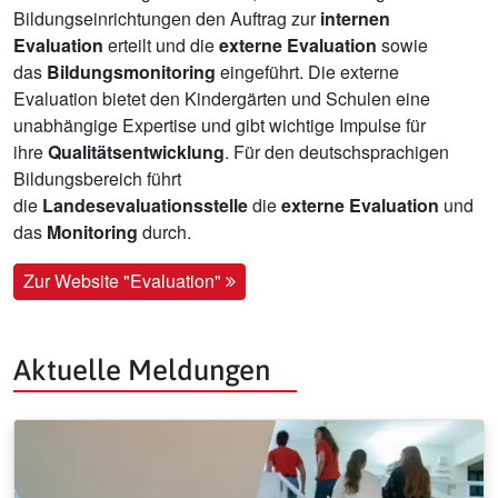
Bildungseinrichtungen den Auftrag zur
internen
Evaluation
erteilt und die
externe Evaluation
sowie
das
Bildungsmonitoring
eingeführt. Die externe
Evaluation bietet den Kindergärten und Schulen eine
unabhängige Expertise und gibt wichtige Impulse für
ihre
Qualitätsentwicklung
. Für den deutschsprachigen
Bildungsbereich führt
die
Landesevaluationsstelle
die
externe Evaluation
und
das
Monitoring
durch.
Zur Website "Evaluation"
Aktuelle Meldungen