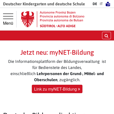
Springe direkt zur Hauptnavigation
Springe direkt zum Inhalt
Deutscher Kindergarten und deutsche Schule
DE
IT
Menü
Su
Jetzt neu: myNET-Bildung
Die Informationsplattform der Bildungsverwaltung ist
für Bedienstete des Landes,
einschließlich
Lehrpersonen der Grund-, Mittel- und
Oberschulen
, zugänglich.
Link zu myNET-Bildung