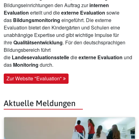
Bildungseinrichtungen den Auftrag zur
internen
Evaluation
erteilt und die
externe Evaluation
sowie
das
Bildungsmonitoring
eingeführt. Die externe
Evaluation bietet den Kindergärten und Schulen eine
unabhängige Expertise und gibt wichtige Impulse für
ihre
Qualitätsentwicklung
. Für den deutschsprachigen
Bildungsbereich führt
die
Landesevaluationsstelle
die
externe Evaluation
und
das
Monitoring
durch.
Zur Website "Evaluation"
Aktuelle Meldungen