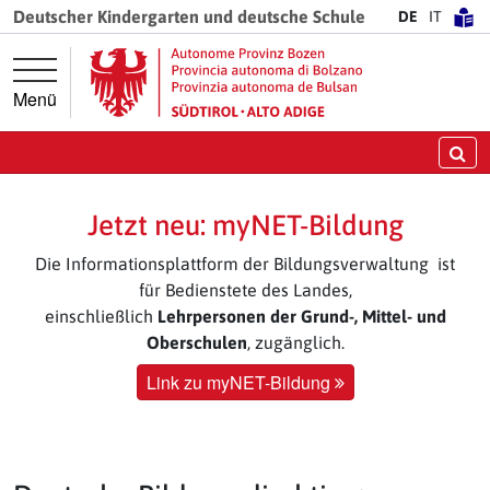
Springe direkt zur Hauptnavigation
Springe direkt zum Inhalt
Deutscher Kindergarten und deutsche Schule
DE
IT
Menü
Su
Jetzt neu: myNET-Bildung
Die Informationsplattform der Bildungsverwaltung ist
für Bedienstete des Landes,
einschließlich
Lehrpersonen der Grund-, Mittel- und
Oberschulen
, zugänglich.
Link zu myNET-Bildung