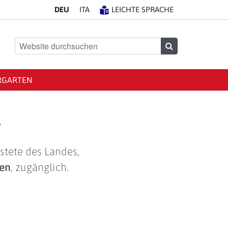
DE
U
IT
A
LEICHTE SPRACHE
Website durchsuchen
Suchen
RGARTEN
g
stete des Landes,
len
, zugänglich.