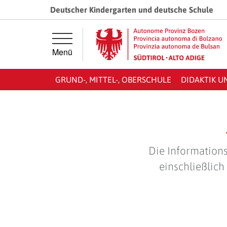
Springe direkt zur Hauptnavigation
Springe direkt zum Inhalt
Deutscher Kindergarten und deutsche Schule
Menü
GRUND-, MITTEL-, OBERSCHULE
DIDAKTIK U
Die Informations
einschließlich