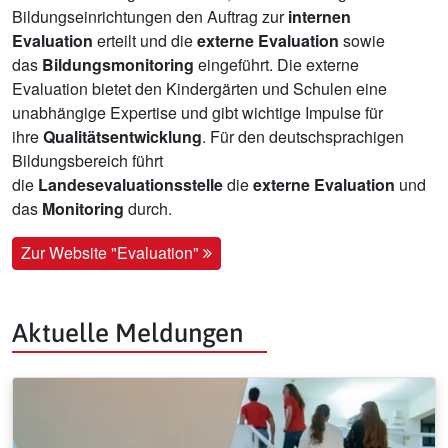
Bildungseinrichtungen den Auftrag zur
internen
Evaluation
erteilt und die
externe Evaluation
sowie
das
Bildungsmonitoring
eingeführt. Die externe
Evaluation bietet den Kindergärten und Schulen eine
unabhängige Expertise und gibt wichtige Impulse für
ihre
Qualitätsentwicklung
. Für den deutschsprachigen
Bildungsbereich führt
die
Landesevaluationsstelle
die
externe Evaluation
und
das
Monitoring
durch.
Zur Website "Evaluation"
Aktuelle Meldungen