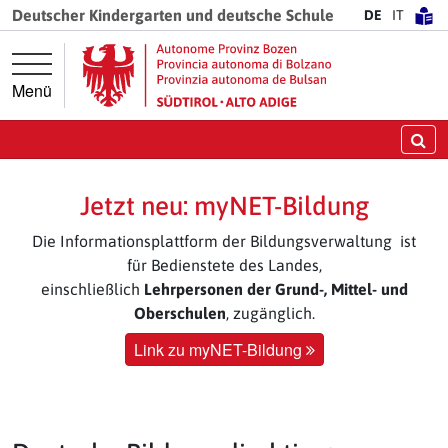
Springe direkt zur Hauptnavigation
Springe direkt zum Inhalt
Deutscher Kindergarten und deutsche Schule
DE
IT
Menü
Su
Jetzt neu: myNET-Bildung
Die Informationsplattform der Bildungsverwaltung ist
für Bedienstete des Landes,
einschließlich
Lehrpersonen der Grund-, Mittel- und
Oberschulen
, zugänglich.
Link zu myNET-Bildung