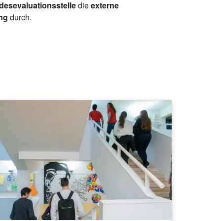
esevaluationsstelle
die
externe
ing
durch.