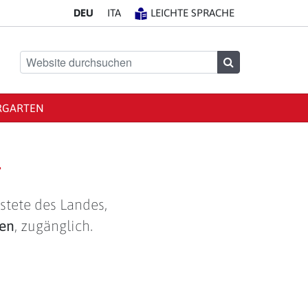
DE
U
IT
A
LEICHTE SPRACHE
Website durchsuchen
Suchen
RGARTEN
g
stete des Landes,
len
, zugänglich.