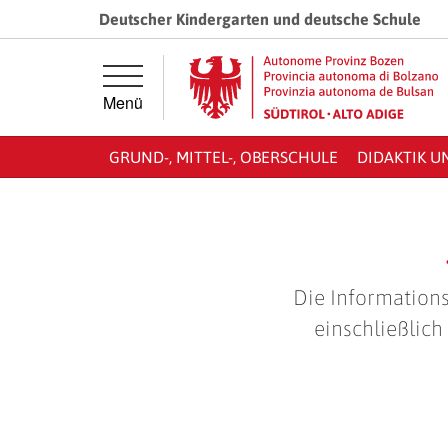
Springe direkt zur Hauptnavigation
Springe direkt zum Inhalt
Deutscher Kindergarten und deutsche Schule
Menü
GRUND-, MITTEL-, OBERSCHULE
DIDAKTIK U
Die Informations
einschließlich