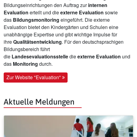
Bildungseinrichtungen den Auftrag zur
internen
Evaluation
erteilt und die
externe Evaluation
sowie
das
Bildungsmonitoring
eingeführt. Die externe
Evaluation bietet den Kindergärten und Schulen eine
unabhängige Expertise und gibt wichtige Impulse für
ihre
Qualitätsentwicklung
. Für den deutschsprachigen
Bildungsbereich führt
die
Landesevaluationsstelle
die
externe Evaluation
und
das
Monitoring
durch.
Zur Website "Evaluation"
Aktuelle Meldungen