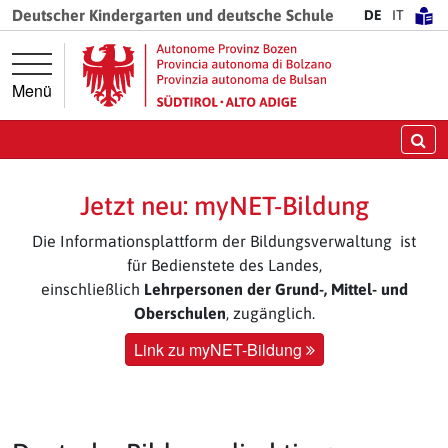
Springe direkt zur Hauptnavigation
Springe direkt zum Inhalt
Deutscher Kindergarten und deutsche Schule
DE
IT
Menü
Su
Jetzt neu: myNET-Bildung
Die Informationsplattform der Bildungsverwaltung ist
für Bedienstete des Landes,
einschließlich
Lehrpersonen der Grund-, Mittel- und
Oberschulen
, zugänglich.
Link zu myNET-Bildung