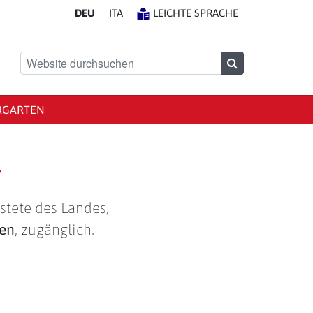
DE
U
IT
A
LEICHTE SPRACHE
Website durchsuchen
Suchen
RGARTEN
g
stete des Landes,
len
, zugänglich.