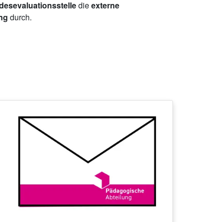
esevaluationsstelle
die
externe
ing
durch.