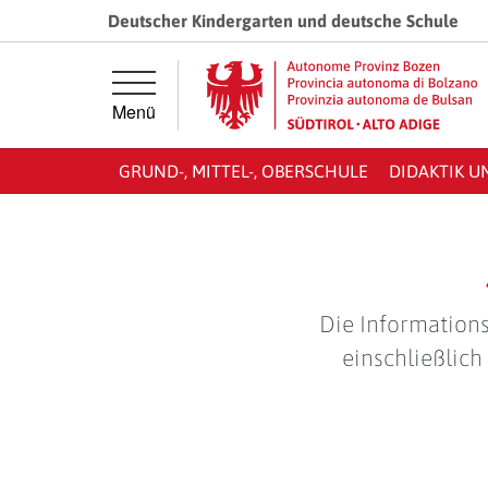
Springe direkt zur Hauptnavigation
Springe direkt zum Inhalt
Deutscher Kindergarten und deutsche Schule
Menü
GRUND-, MITTEL-, OBERSCHULE
DIDAKTIK U
Die Informations
einschließlich