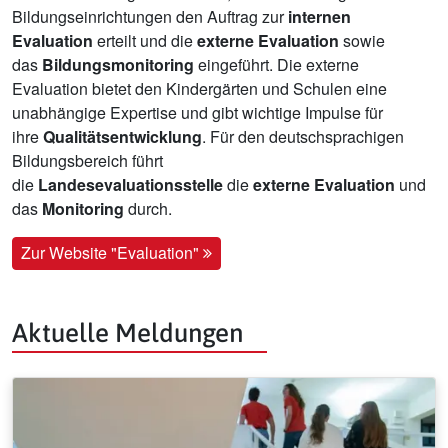
Bildungseinrichtungen den Auftrag zur
internen
Evaluation
erteilt und die
externe Evaluation
sowie
das
Bildungsmonitoring
eingeführt. Die externe
Evaluation bietet den Kindergärten und Schulen eine
unabhängige Expertise und gibt wichtige Impulse für
ihre
Qualitätsentwicklung
. Für den deutschsprachigen
Bildungsbereich führt
die
Landesevaluationsstelle
die
externe Evaluation
und
das
Monitoring
durch.
Zur Website "Evaluation"
Aktuelle Meldungen