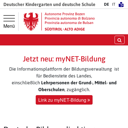
Springe direkt zur Hauptnavigation
Springe direkt zum Inhalt
Deutscher Kindergarten und deutsche Schule
DE
IT
Menü
Su
Jetzt neu: myNET-Bildung
Die Informationsplattform der Bildungsverwaltung ist
für Bedienstete des Landes,
einschließlich
Lehrpersonen der Grund-, Mittel- und
Oberschulen
, zugänglich.
Link zu myNET-Bildung