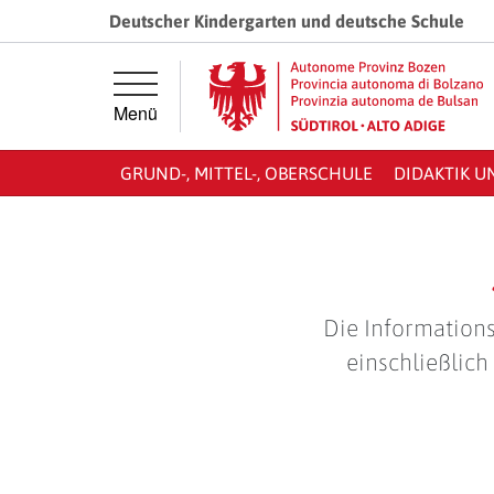
Springe direkt zur Hauptnavigation
Springe direkt zum Inhalt
Deutscher Kindergarten und deutsche Schule
Menü
GRUND-, MITTEL-, OBERSCHULE
DIDAKTIK U
Die Informations
einschließlich