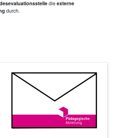
esevaluationsstelle
die
externe
ing
durch.