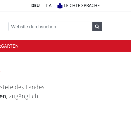
DE
U
IT
A
LEICHTE SPRACHE
Website durchsuchen
Suchen
RGARTEN
g
stete des Landes,
len
, zugänglich.