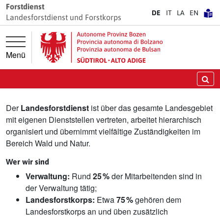
Springe direkt zur Hauptnavigation
Springe direkt zum Inhalt
Forstdienst
DE
IT
LA
EN
Landesforstdienst und Forstkorps
Menü
Landesforstdienst
Su
Der
Landesforstdienst
ist über das gesamte Landesgebiet
mit eigenen Dienststellen vertreten, arbeitet hierarchisch
organisiert und übernimmt vielfältige Zuständigkeiten im
Bereich Wald und Natur.
Wer wir sind
Verwaltung:
Rund
25 %
der Mitarbeitenden sind in
der Verwaltung tätig;
Landesforstkorps:
Etwa
75 %
gehören dem
Landesforstkorps an und üben zusätzlich