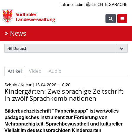
Überspringen
italiano
ladin
LEICHTE SPRACHE
Sie
Südtiroler
die
Suche
Navig
Landesverwaltung
Navigation
einblenden
öfnne
News
Bereich
Artikel
Video
Audio
Schule / Kultur | 16.04.2026 | 10:20
Kindergärten: Zweisprachige Zeitschrift
in zwölf Sprachkombinationen
Bilderbuchzeitschrift "Papperlapapp" ist wertvolles
pädagogisches Instrument zur Förderung von
Mehrsprachigkeit, Sprachbewusstheit und kultureller
Vielfalt im deutschsprachigen Kindergarten