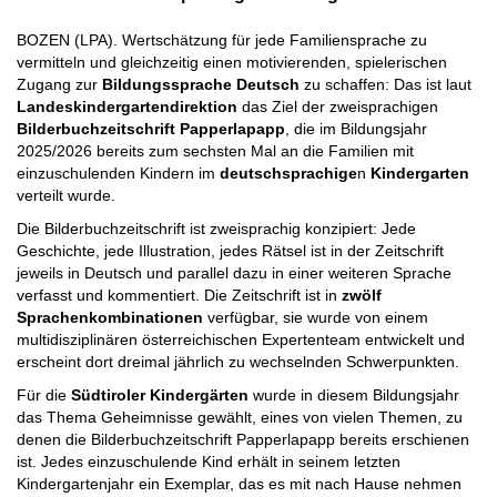
BOZEN (LPA). Wertschätzung für jede Familiensprache zu
vermitteln und gleichzeitig einen motivierenden, spielerischen
Zugang zur
Bildungssprache Deutsch
zu schaffen: Das ist laut
Landeskindergartendirektion
das Ziel der zweisprachigen
Bilderbuchzeitschrift
Papperlapapp
, die im Bildungsjahr
2025/2026 bereits zum sechsten Mal an die Familien mit
einzuschulenden Kindern im
deutschsprachige
n
Kindergarten
verteilt wurde.
Die Bilderbuchzeitschrift ist zweisprachig konzipiert: Jede
Geschichte, jede Illustration, jedes Rätsel ist in der Zeitschrift
jeweils in Deutsch und parallel dazu in einer weiteren Sprache
verfasst und kommentiert. Die Zeitschrift ist in
zwölf
Sprachenkombinationen
verfügbar, sie wurde von einem
multidisziplinären österreichischen Expertenteam entwickelt und
erscheint dort dreimal jährlich zu wechselnden Schwerpunkten.
Für die
Südtiroler Kindergärten
wurde in diesem Bildungsjahr
das Thema Geheimnisse gewählt, eines von vielen Themen, zu
denen die Bilderbuchzeitschrift Papperlapapp bereits erschienen
ist. Jedes einzuschulende Kind erhält in seinem letzten
Kindergartenjahr ein Exemplar, das es mit nach Hause nehmen