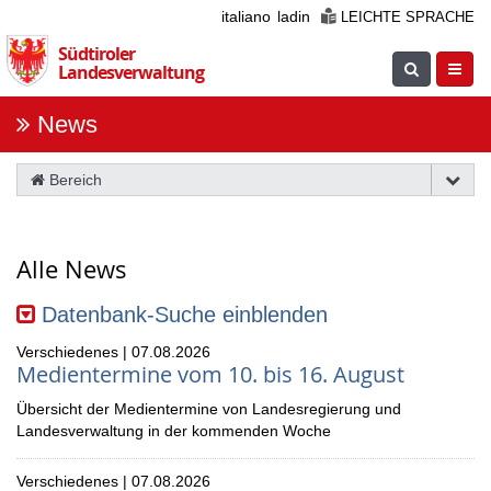
Überspringen
italiano
ladin
LEICHTE SPRACHE
Sie
Südtiroler
die
Suche
Navig
Landesverwaltung
Navigation
einblenden
öfnne
News
Bereich
Alle News
Datenbank-Suche
einblenden
Verschiedenes | 07.08.2026
Medientermine vom 10. bis 16. August
Übersicht der Medientermine von Landesregierung und
Landesverwaltung in der kommenden Woche
Verschiedenes | 07.08.2026