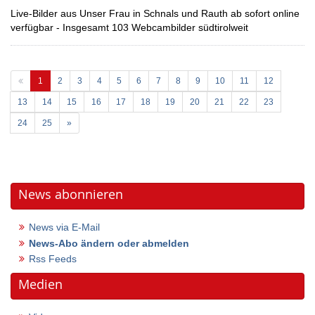
Live-Bilder aus Unser Frau in Schnals und Rauth ab sofort online
verfügbar - Insgesamt 103 Webcambilder südtirolweit
(current)
1
2
3
4
5
6
7
8
9
10
11
12
13
14
15
16
17
18
19
20
21
22
23
24
25
»
News abonnieren
News via E-Mail
News-Abo ändern oder abmelden
Rss Feeds
Medien