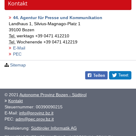
Kontakt
44. Agentur für Presse und Kommunikation
Landhaus 1, Silvius-Magnago-Platz 1
39100
Bozen
Tel.
werktags
+39 0471 412210
Tel.
Wochenende
+39 0471 412219
E-Mail
PEC
Sitemap
© 2021
Autonome Provinz Bozen - Südtirol
Kontakt
Steuernummer: 00390090215
E-Mail:
info@provinz.bz.it
PEC:
adm@pec.prov.bz.it
Realisierung:
Südtiroler Informatik AG