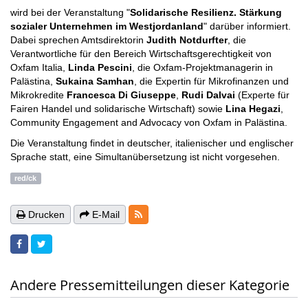
wird bei der Veranstaltung "
Solidarische Resilienz. Stärkung
sozialer Unternehmen im Westjordanland
" darüber informiert.
Dabei sprechen Amtsdirektorin
Judith Notdurfter
, die
Verantwortliche für den Bereich Wirtschaftsgerechtigkeit von
Oxfam Italia,
Linda Pescini
, die Oxfam-Projektmanagerin in
Palästina,
Sukaina Samhan
, die Expertin für Mikrofinanzen und
Mikrokredite
Francesca Di Giuseppe
,
Rudi Dalvai
(Experte für
Fairen Handel und solidarische Wirtschaft) sowie
Lina Hegazi
,
Community Engagement and Advocacy von Oxfam in Palästina.
Die Veranstaltung findet in deutscher, italienischer und englischer
Sprache statt, eine Simultanübersetzung ist nicht vorgesehen.
red/ck
RSS-Feeds
Drucken
E-Mail
Andere Pressemitteilungen dieser Kategorie