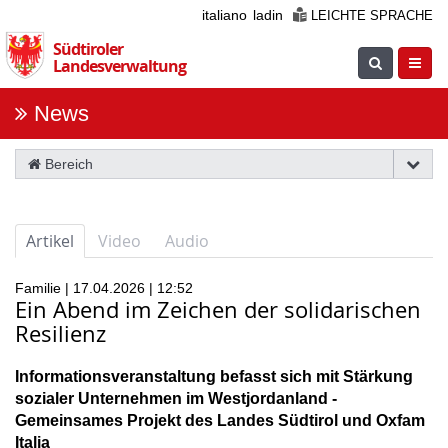
Überspringen
italiano
ladin
LEICHTE SPRACHE
Sie
Südtiroler
die
Suche
Navig
Landesverwaltung
Navigation
einblenden
öfnne
News
Bereich
Artikel
Video
Audio
Familie | 17.04.2026 | 12:52
Ein Abend im Zeichen der solidarischen
Resilienz
Informationsveranstaltung befasst sich mit Stärkung
sozialer Unternehmen im Westjordanland -
Gemeinsames Projekt des Landes Südtirol und Oxfam
Italia