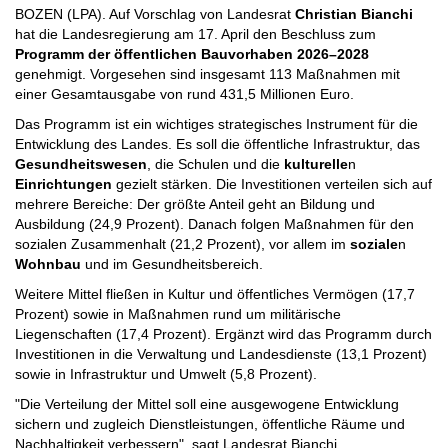
BOZEN (LPA). Auf Vorschlag von Landesrat
Christian Bianchi
hat die Landesregierung am 17. April den Beschluss zum
Programm der öffentlichen Bauvorhaben 2026–2028
genehmigt. Vorgesehen sind insgesamt 113 Maßnahmen mit
einer Gesamtausgabe von rund 431,5 Millionen Euro.
Das Programm ist ein wichtiges strategisches Instrument für die
Entwicklung des Landes. Es soll die öffentliche Infrastruktur, das
Gesundheitswesen
, die Schulen und die
kulturelle
n
Einrichtungen
gezielt stärken. Die Investitionen verteilen sich auf
mehrere Bereiche: Der größte Anteil geht an Bildung und
Ausbildung (24,9 Prozent). Danach folgen Maßnahmen für den
sozialen Zusammenhalt (21,2 Prozent), vor allem im
soziale
n
Wohnbau
und im Gesundheitsbereich.
Weitere Mittel fließen in Kultur und öffentliches Vermögen (17,7
Prozent) sowie in Maßnahmen rund um militärische
Liegenschaften (17,4 Prozent). Ergänzt wird das Programm durch
Investitionen in die Verwaltung und Landesdienste (13,1 Prozent)
sowie in Infrastruktur und Umwelt (5,8 Prozent).
"Die Verteilung der Mittel soll eine ausgewogene Entwicklung
sichern und zugleich Dienstleistungen, öffentliche Räume und
Nachhaltigkeit verbessern", sagt Landesrat Bianchi.