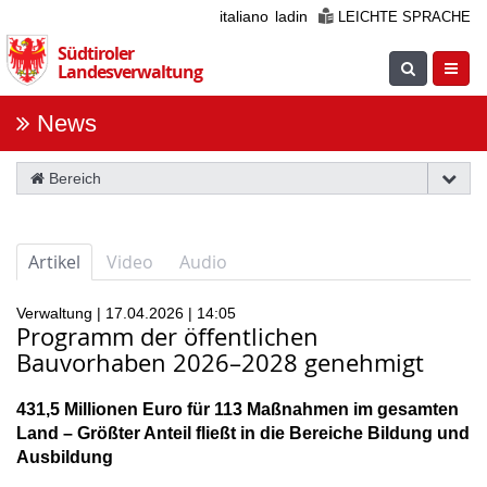
Überspringen
italiano
ladin
LEICHTE SPRACHE
Sie
Südtiroler
die
Suche
Navig
Landesverwaltung
Navigation
einblenden
öfnne
News
Bereich
Artikel
Video
Audio
Verwaltung | 17.04.2026 | 14:05
Programm der öffentlichen
Bauvorhaben 2026–2028 genehmigt
431,5 Millionen Euro für 113 Maßnahmen im gesamten
Land – Größter Anteil fließt in die Bereiche Bildung und
Ausbildung