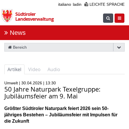
Überspringen
italiano
ladin
LEICHTE SPRACHE
Sie
Südtiroler
die
Suche
Navig
Landesverwaltung
Navigation
einblenden
öfnne
News
Bereich
Artikel
Video
Audio
Umwelt | 30.04.2026 | 13:30
50 Jahre Naturpark Texelgruppe:
Jubiläumsfeier am 9. Mai
Größter Südtiroler Naturpark feiert 2026 sein 50-
jähriges Bestehen – Jubiläumsfeier mit Impulsen für
die Zukunft