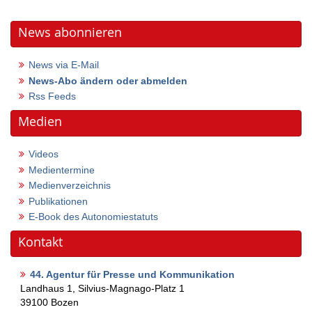
News abonnieren
News via E-Mail
News-Abo ändern oder abmelden
Rss Feeds
Medien
Videos
Medientermine
Medienverzeichnis
Publikationen
E-Book des Autonomiestatuts
Kontakt
44. Agentur für Presse und Kommunikation
Landhaus 1, Silvius-Magnago-Platz 1
39100
Bozen