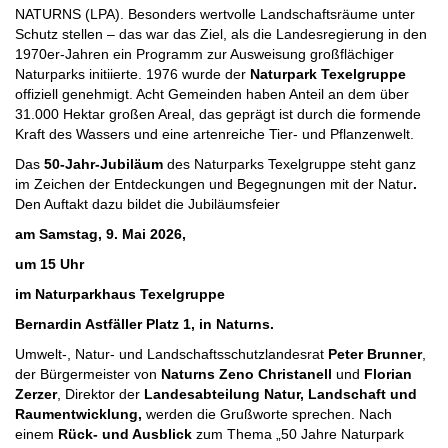
NATURNS (LPA). Besonders wertvolle Landschaftsräume unter
Schutz stellen – das war das Ziel, als die Landesregierung in den
1970er-Jahren ein Programm zur Ausweisung großflächiger
Naturparks initiierte. 1976 wurde der
Naturpark Texelgruppe
offiziell genehmigt. Acht Gemeinden haben Anteil an dem über
31.000 Hektar großen Areal, das geprägt ist durch die formende
Kraft des Wassers und eine artenreiche Tier- und Pflanzenwelt.
Das
50-Jahr-Jubiläum
des Naturparks Texelgruppe steht ganz
im Zeichen der Entdeckungen und Begegnungen mit der Natur
.
Den Auftakt dazu bildet die Jubiläumsfeier
am Samstag, 9. Mai 2026,
um 15 Uhr
im Naturparkhaus Texelgruppe
Bernardin Astfäller Platz 1, in Naturns.
Umwelt-, Natur- und Landschaftsschutzlandesrat
Peter Brunner
,
der Bürgermeister von
Naturns
Zeno Christanell
und
Florian
Zerzer
, Direktor der
Landesabteilung Natur, Landschaft und
Raumentwicklung,
werden die Grußworte sprechen. Nach
einem
Rück- und Ausblick
zum Thema „50 Jahre Naturpark