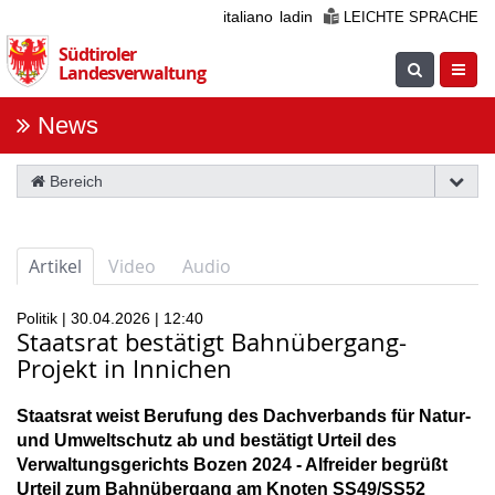
Überspringen
italiano
ladin
LEICHTE SPRACHE
Sie
Südtiroler
die
Suche
Navig
Landesverwaltung
Navigation
einblenden
öfnne
News
Bereich
Artikel
Video
Audio
Politik | 30.04.2026 | 12:40
Staatsrat bestätigt Bahnübergang-
Projekt in Innichen
Staatsrat weist Berufung des Dachverbands für Natur-
und Umweltschutz ab und bestätigt Urteil des
Verwaltungsgerichts Bozen 2024 - Alfreider begrüßt
Urteil zum Bahnübergang am Knoten SS49/SS52