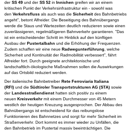
der
SS 49
und der
SS 52
in
Innichen
greifen wir an einem
kritischen Punkt der Verkehrsinfrastruktur ein - sowohl was
den
Verkehrsfluss
als auch was die
Sicherheit
des Bahnbetriebs
angeht", betont Alfreider. Die Beseitigung des Bahnübergangs
werde die Staus und Wartezeiten deutlich reduzieren sowie einen
zuverlässigeren, regelmäßigeren Bahnverkehr garantieren. "Das
ist ein entscheidender Schritt im Hinblick auf den künftigen
Ausbau der
Pustertalbahn
und die Erhöhung der Frequenzen.
Zudem schaffen wir eine neue
Radwegunterführung
, welche
Sicherheit und Kontinuität der Radmobilität verbessert", fährt
Alfreider fort. Durch geeignete architektonische und
landschaftlich-ökologische Maßnahmen sollen die Auswirkungen
auf das Ortsbild reduziert werden.
Der italienische Bahnbetreiber
Rete Ferroviaria Italiana
(RFI)
und die
Südtiroler Transportstrukturen AG (STA)
sowie
der
Landesstraßendienst
hatten sich positiv zu einem
neuen
Kreisverkehr
mit einem Durchmesser von 45 Metern
westlich der heutigen Kreuzung ausgesprochen. Der Abbau des
Bahnübergangs ist entscheidend für das reibungslose
Funktionieren des Bahnnetzes und sorgt für mehr Sicherheit im
Straßenverkehr. Dort kommt es immer wieder zu Unfällen, die
den Bahnbetrieb im Pustertal massiv beeinträchtigen. Die