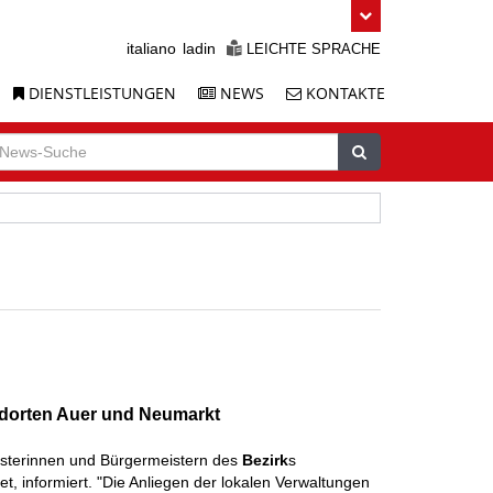
italiano
ladin
LEICHTE SPRACHE
DIENSTLEISTUNGEN
NEWS
KONTAKTE
uche
ews-
Suchen
uche
andorten Auer und Neumarkt
sterinnen und Bürgermeistern des
Bezirk
s
t, informiert. "Die Anliegen der lokalen Verwaltungen