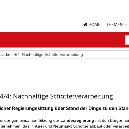
HOME
THEMEN
S
N
S
zirken 4/4: Nachhaltige Schotterverarbeitung
4/4: Nachhaltige Schotterverarbeitung
tlicher Regierungssitzung über Stand der Dinge zu den St
bei der gemeinsamen Sitzung der
Landesregierung
mit den Bürgermei
nternehmen, das in
Auer
und
Neumarkt
Schotter abbaut oder verarbeite