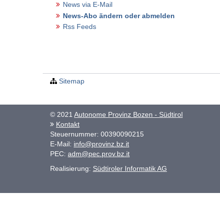
News via E-Mail
News-Abo ändern oder abmelden
Rss Feeds
Sitemap
© 2021
Autonome Provinz Bozen - Südtirol
Kontakt
Steuernummer: 00390090215
E-Mail:
info@provinz.bz.it
PEC:
adm@pec.prov.bz.it
Realisierung:
Südtiroler Informatik AG