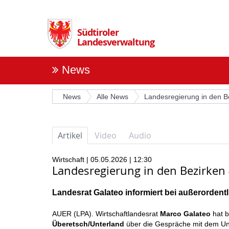
Überspringen
Sie
die
Südtiroler
Navigation
Landesverwaltung
News
News
Alle News
Landesregierung in den Be
Artikel
Video
Audio
Wirtschaft | 05.05.2026 | 12:30
Landesregierung in den Bezirken 
Landesrat Galateo informiert bei außerorden
AUER (LPA). Wirtschaftlandesrat
Marco Galateo
hat 
Überetsch/Unterland
über die Gespräche mit dem U