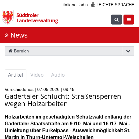
Überspringen
italiano
ladin
LEICHTE SPRACHE
Sie
Südtiroler
die
Suche
Navig
Landesverwaltung
Navigation
einblenden
öfnne
News
Bereich
Artikel
Video
Audio
Verschiedenes | 07.05.2026 | 09:45
Gadertaler Schlucht: Straßensperren
wegen Holzarbeiten
Holzarbeiten im geschädigten Schutzwald entlang der
Gadertaler Staatsstraße am 9./10. Mai und 16./17. Mai -
Umleitung über Furkelpass - Ausweichmöglichkeit St.
Martin in Thurn-Untermoi-Welschellen