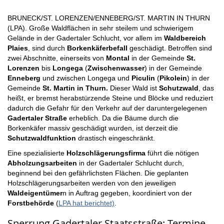
BRUNECK/ST. LORENZEN/ENNEBERG/ST. MARTIN IN THURN
(LPA). Große Waldflächen in sehr steilem und schwierigem
Gelände in der Gadertaler Schlucht, vor allem im
Waldbereich
Plaies
, sind durch
Borkenkäferbefall
geschädigt. Betroffen sind
zwei Abschnitte, einerseits von
Montal
in der Gemeinde
St.
Lorenzen
bis
Longega
(
Zwischenwasser
) in der Gemeinde
Enneberg
und zwischen Longega und
Piculin
(
Pikolein
) in der
Gemeinde
St. Martin in Thurn.
Dieser Wald ist
Schutzwald
, das
heißt, er bremst herabstürzende Steine und Blöcke und reduziert
dadurch die Gefahr für den Verkehr auf der daruntergelegenen
Gadertaler Straße
erheblich. Da die Bäume durch die
Borkenkäfer massiv geschädigt wurden, ist derzeit die
Schutzwaldfunktion
drastisch eingeschränkt.
Eine spezialisierte
Holzschlägerungsfirma
führt die nötigen
Abholzungsarbeiten
in der Gadertaler Schlucht durch,
beginnend bei den gefährlichsten Flächen. Die geplanten
Holzschlägerungsarbeiten werden von den jeweiligen
Waldeigentümer
n in Auftrag gegeben, koordiniert von der
Forstbehörde
(
LPA hat berichtet)
.
Sperrung Gadertaler Staatsstraße: Termine