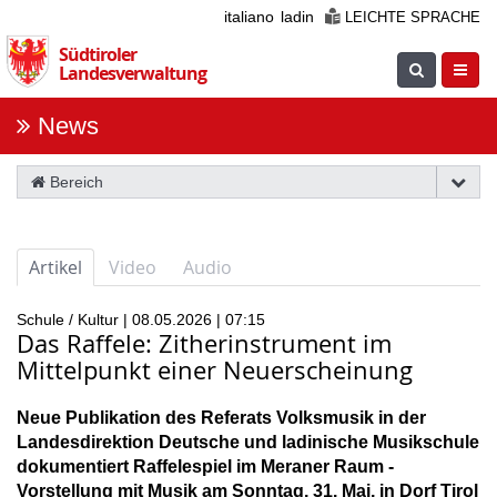
Überspringen
italiano
ladin
LEICHTE SPRACHE
Sie
Südtiroler
die
Suche
Navig
Landesverwaltung
Navigation
einblenden
öfnne
News
Bereich
Artikel
Video
Audio
Schule / Kultur | 08.05.2026 | 07:15
Das Raffele: Zitherinstrument im
Mittelpunkt einer Neuerscheinung
Neue Publikation des Referats Volksmusik in der
Landesdirektion Deutsche und ladinische Musikschule
dokumentiert Raffelespiel im Meraner Raum -
Vorstellung mit Musik am Sonntag, 31. Mai, in Dorf Tirol