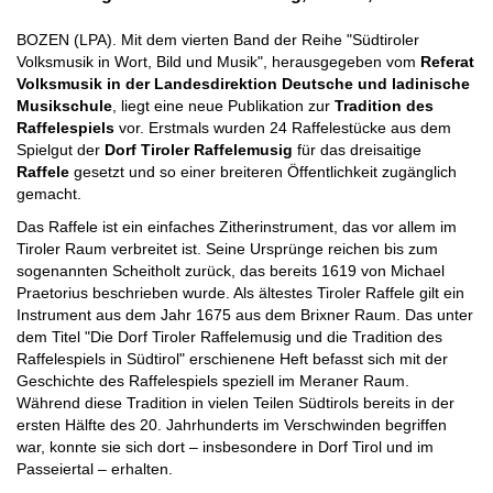
BOZEN (LPA). Mit dem vierten Band der Reihe "Südtiroler
Volksmusik in Wort, Bild und Musik", herausgegeben vom
Referat
Volksmusik in der Landesdirektion Deutsche und ladinische
Musikschule
, liegt eine neue Publikation zur
Tradition des
Raffelespiels
vor. Erstmals wurden 24 Raffelestücke aus dem
Spielgut der
Dorf Tiroler Raffelemusig
für das dreisaitige
Raffele
gesetzt und so einer breiteren Öffentlichkeit zugänglich
gemacht.
Das Raffele ist ein einfaches Zitherinstrument, das vor allem im
Tiroler Raum verbreitet ist. Seine Ursprünge reichen bis zum
sogenannten Scheitholt zurück, das bereits 1619 von Michael
Praetorius beschrieben wurde. Als ältestes Tiroler Raffele gilt ein
Instrument aus dem Jahr 1675 aus dem Brixner Raum. Das unter
dem Titel "Die Dorf Tiroler Raffelemusig und die Tradition des
Raffelespiels in Südtirol" erschienene Heft befasst sich mit der
Geschichte des Raffelespiels speziell im Meraner Raum.
Während diese Tradition in vielen Teilen Südtirols bereits in der
ersten Hälfte des 20. Jahrhunderts im Verschwinden begriffen
war, konnte sie sich dort – insbesondere in Dorf Tirol und im
Passeiertal – erhalten.