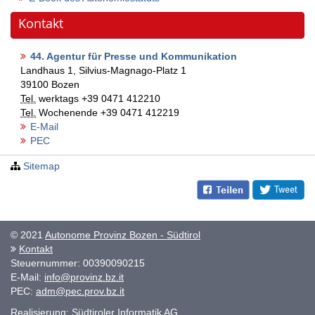
Kontakt
44. Agentur für Presse und Kommunikation
Landhaus 1, Silvius-Magnago-Platz 1
39100
Bozen
Tel.
werktags
+39 0471 412210
Tel.
Wochenende
+39 0471 412219
E-Mail
PEC
Sitemap
© 2021
Autonome Provinz Bozen - Südtirol
Kontakt
Steuernummer: 00390090215
E-Mail:
info@provinz.bz.it
PEC:
adm@pec.prov.bz.it
Realisierung:
Südtiroler Informatik AG