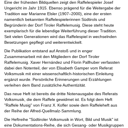
Eine der frühesten Bildquellen zeigt den Raffelespieler Josef
Ungericht im Jahr 1915. Ebenso prägend für die Weitergabe der
Tradition war Marianne Elsler (1907–2000), eine der ersten
namentlich bekannten Raffelespielerinnen Südtirols und
Begründerin der Dorf Tiroler Raffelemusig. Diese steht heute
exemplarisch für die lebendige Weiterführung dieser Tradition.
Seit vielen Generationen wird das Raffelespiel in wechselnden
Besetzungen gepflegt und weiterentwickelt.
Die Publikation entstand auf Anstoß und in enger
Zusammenarbeit mit den Mitgliedern der Dorf Tiroler
Raffelemusig. Xaver Hernández und Florin Pallhuber verfassten
dabei den Notenteil, der von Elisabeth Gamper vom Referat
Volksmusik mit einer wissenschaftlich-historischen Einleitung
ergänzt wurde. Persönliche Erinnerungen und Erzählungen
verleihen dem Band zusätzliche Authentizität.
Das neue Heft ist bereits die dritte Notenausgabe des Referats
Volksmusik, die dem Raffele gewidmet ist. Es folgt dem Heft
"Raffele Musig" von Franz X. Kofler sowie dem Raffeleheft aus
der Reihe der Alfred-Quellmalz-Sammlung.
Die Heftreihe "Südtiroler Volksmusik in Wort, Bild und Musik" ist
eine Dokumentations-Reihe, die sich Gesang- oder Musikgruppen