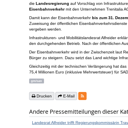
die
Landesregierung
auf Vorschlag von Infrastruktur
Eisenbahnverkehr
mit den Unternehmen
Trenitalia 
Damit kann der Eisenbahnverkehr
bis zum 31. Deze
Zuweisung der öffentlichen Eisenbahnverkehrsdienste a
vergeben werden.
Infrastrukturen- und Mobilitätslandesrat Alfreider erk
den durchgehenden Betrieb. Nach der öffentlichen Au
Der Eisenbahnverkehr wird in der Zwischenzeit laut Re
Bürger zu steigern. Dazu setzt das Land wichtige Infr
Gleichzeitig mit der technischen Verlängerung hat da
75,4 Millionen Euro (inklusive Mehrwertsteuer) für S
gm/san
RSS-Feeds
Drucken
E-Mail
Andere Pressemitteilungen dieser Ka
Landesrat Alfreider trifft Regierungskommissärin Trav