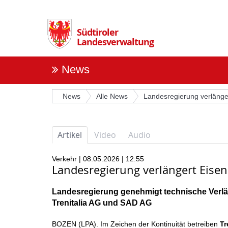
Überspringen
Sie
die
Südtiroler
Navigation
Landesverwaltung
News
News
Alle News
Landesregierung verlänge
Artikel
Video
Audio
Verkehr | 08.05.2026 | 12:55
Landesregierung verlängert Eise
Landesregierung genehmigt technische Verlä
Trenitalia AG und SAD AG
BOZEN (LPA). Im Zeichen der Kontinuität betreiben
Tr