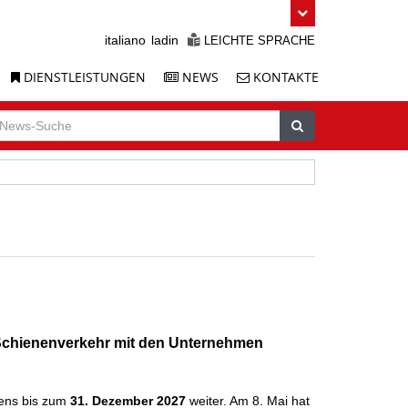
italiano
ladin
LEICHTE SPRACHE
DIENSTLEISTUNGEN
NEWS
KONTAKTE
uche
ews-
Suchen
uche
 Schienenverkehr mit den Unternehmen
tens bis zum
31. Dezember 2027
weiter. Am 8. Mai
hat