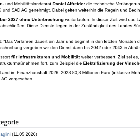
en- und Mobilitätslandesrat
Daniel Alfreider
die technische Verlängerun
AG und SAD AG genehmigt. Dabei gelten weiterhin die Regeln und Bedi
mber 2027 ohne Unterbrechung
weiterlaufen. In dieser Zeit wird das 
bschließen. Diese Dienste liegen in der Zuständigkeit des Landes Südt
lärt: "Das Verfahren dauert ein Jahr und beginnt in den letzten Monaten
sschreibung vergeben wir den Dienst dann bis 2042 oder 2043 in Abhän
ssort
für Infrastrukturen und Mobilität
weiter verbessert. Ziel sei es
astrukturmaßnahmen fort, zum Beispiel die
Elektrifizierung der Vinsc
s Land im Finanzhaushalt 2026–2028 80,8 Millionen Euro (inklusive Me
AD AG vorgesehen.
tegorie
aglini
(11.05.2026)