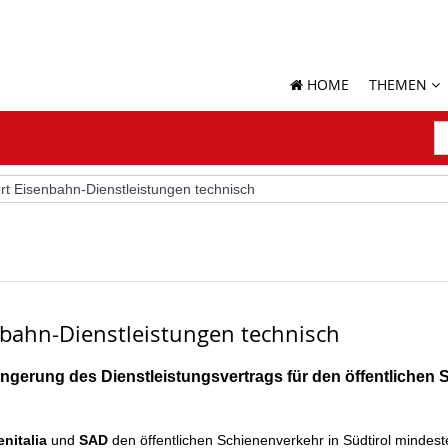
HOME
THEMEN
S
N
S
rt Eisenbahn-Dienstleistungen technisch
nbahn-Dienstleistungen technisch
ngerung des Dienstleistungsvertrags für den öffentlichen
enitalia
und
SAD
den öffentlichen Schienenverkehr in Südtirol mindes