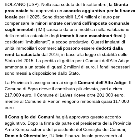
BOLZANO (USP). Nella sua seduta del 5 settembre, la
Giunta
provinciale
ha approvato un
accordo aggiuntivo per la finanza
locale
per il 2025. Sono disponibili 1,94 milioni di euro per
compensare le minori entrate derivanti dall'
imposta comunale
sugli immobili
(IMI) causate da una modifica nella valutazione
della rendita catastale degli
immobili con macchinari fissi
(i
cosiddetti “imbullonati”) a scopo produttivo. Questi impianti di
unità immobiliari commerciali possono essere
dedotti dalla
rendita catastale
dal 2016, in base alla legge di stabilità dello
Stato del 2015. La perdita di gettito per i Comuni dell'Alto Adige
ammonta a un totale di quasi 2 milioni di euro. I fondi necessari
sono messi a disposizione dallo Stato.
La Provincia li assegna ora ai singoli
Comuni dell'Alto Adige
. Il
Comune di Egna riceve il contributo più elevato, pari a circa
217.000 euro, il Comune di Laives riceve oltre 201.000 euro,
mentre al Comune di Renon vengono rimborsati quasi 117.000
euro.
Il
Consiglio dei Comuni
ha già approvato questo accordo
aggiuntivo. Dopo la firma da parte del presidente della Provincia
Arno Kompatscher e del presidente del Consiglio dei Comuni,
Dominik Oberstaller
, l'Ufficio Finanza locale provvederà al