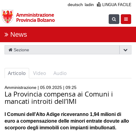
Salta
deutsch
ladin
LINGUA FACILE
la
Amministrazione
navigazione
Visualizza/
Apri/
Provincia Bolzano
ricerca
navig
News
Sezione
Articolo
Video
Audio
Amministrazione | 05.09.2025 | 09:25
La Provincia compensa ai Comuni i
mancati introiti dell’IMI
I Comuni dell'Alto Adige riceveranno 1,94 milioni di
euro a compensazione delle minori entrate dovute allo
scorporo degli immobili con impianti imbullonati.