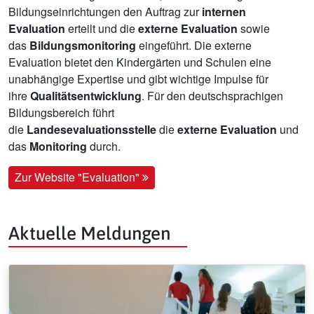
Bildungseinrichtungen den Auftrag zur
internen
Evaluation
erteilt und die
externe Evaluation
sowie
das
Bildungsmonitoring
eingeführt. Die externe
Evaluation bietet den Kindergärten und Schulen eine
unabhängige Expertise und gibt wichtige Impulse für
ihre
Qualitätsentwicklung
. Für den deutschsprachigen
Bildungsbereich führt
die
Landesevaluationsstelle
die
externe Evaluation
und
das
Monitoring
durch.
Zur Website "Evaluation"
Aktuelle Meldungen