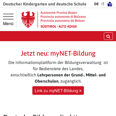
Springe direkt zur Hauptnavigation
Springe direkt zum Inhalt
Deutscher Kindergarten und deutsche Schule
DE
IT
Menü
Su
Jetzt neu: myNET-Bildung
Die Informationsplattform der Bildungsverwaltung ist
für Bedienstete des Landes,
einschließlich
Lehrpersonen der Grund-, Mittel- und
Oberschulen
, zugänglich.
Link zu myNET-Bildung