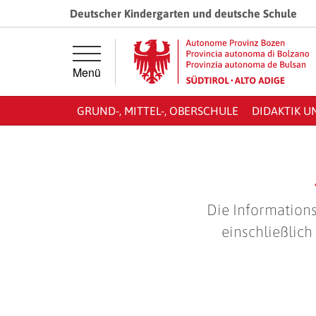
Springe direkt zur Hauptnavigation
Springe direkt zum Inhalt
Deutscher Kindergarten und deutsche Schule
Menü
GRUND-, MITTEL-, OBERSCHULE
DIDAKTIK U
Die Informations
einschließlich