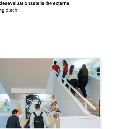
esevaluationsstelle
die
externe
ing
durch.