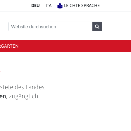
DE
U
IT
A
LEICHTE SPRACHE
Website durchsuchen
Suchen
RGARTEN
g
stete des Landes,
len
, zugänglich.