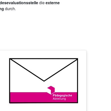
esevaluationsstelle
die
externe
ing
durch.