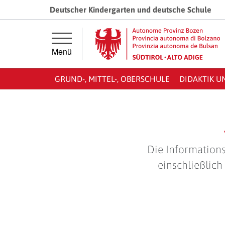
Springe direkt zur Hauptnavigation
Springe direkt zum Inhalt
Deutscher Kindergarten und deutsche Schule
Menü
GRUND-, MITTEL-, OBERSCHULE
DIDAKTIK U
Die Informations
einschließlich