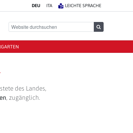
DE
U
IT
A
LEICHTE SPRACHE
Website durchsuchen
Suchen
RGARTEN
g
stete des Landes,
len
, zugänglich.