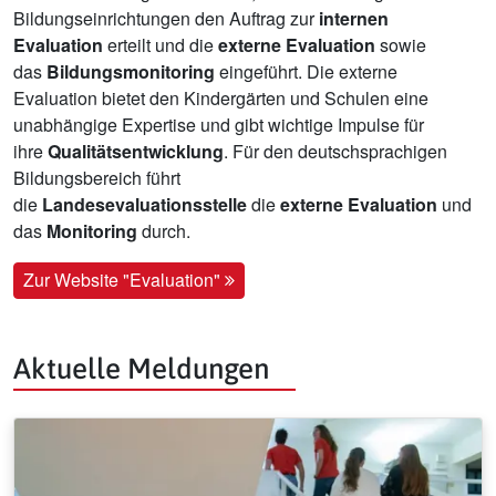
Bildungseinrichtungen den Auftrag zur
internen
Evaluation
erteilt und die
externe Evaluation
sowie
das
Bildungsmonitoring
eingeführt. Die externe
Evaluation bietet den Kindergärten und Schulen eine
unabhängige Expertise und gibt wichtige Impulse für
ihre
Qualitätsentwicklung
. Für den deutschsprachigen
Bildungsbereich führt
die
Landesevaluationsstelle
die
externe Evaluation
und
das
Monitoring
durch.
Zur Website "Evaluation"
Aktuelle Meldungen