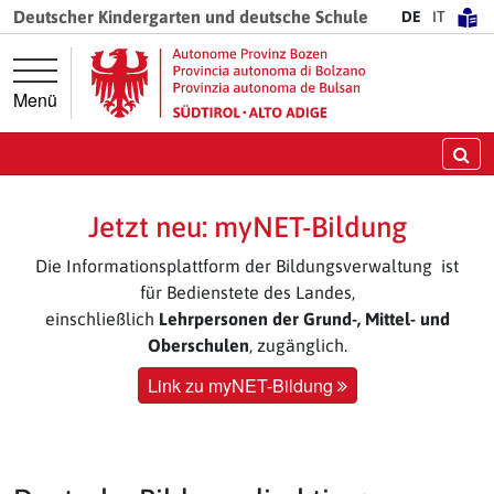
Springe direkt zur Hauptnavigation
Springe direkt zum Inhalt
Deutscher Kindergarten und deutsche Schule
DE
IT
Menü
Su
Jetzt neu: myNET-Bildung
Die Informationsplattform der Bildungsverwaltung ist
für Bedienstete des Landes,
einschließlich
Lehrpersonen der Grund-, Mittel- und
Oberschulen
, zugänglich.
Link zu myNET-Bildung