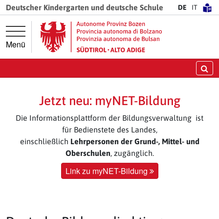
Springe direkt zur Hauptnavigation
Springe direkt zum Inhalt
Deutscher Kindergarten und deutsche Schule
DE
IT
Menü
Su
Jetzt neu: myNET-Bildung
Die Informationsplattform der Bildungsverwaltung ist
für Bedienstete des Landes,
einschließlich
Lehrpersonen der Grund-, Mittel- und
Oberschulen
, zugänglich.
Link zu myNET-Bildung