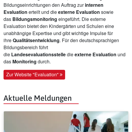
Bildungseinrichtungen den Auftrag zur
internen
Evaluation
erteilt und die
externe Evaluation
sowie
das
Bildungsmonitoring
eingeführt. Die externe
Evaluation bietet den Kindergärten und Schulen eine
unabhängige Expertise und gibt wichtige Impulse für
ihre
Qualitätsentwicklung
. Für den deutschsprachigen
Bildungsbereich führt
die
Landesevaluationsstelle
die
externe Evaluation
und
das
Monitoring
durch.
Zur Website "Evaluation"
Aktuelle Meldungen