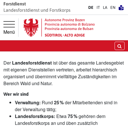
Springe direkt zur Hauptnavigation
Springe direkt zum Inhalt
Forstdienst
DE
IT
LA
EN
Landesforstdienst und Forstkorps
Menü
Landesforstdienst
Su
Der
Landesforstdienst
ist über das gesamte Landesgebiet
mit eigenen Dienststellen vertreten, arbeitet hierarchisch
organisiert und übernimmt vielfältige Zuständigkeiten im
Bereich Wald und Natur.
Wer wir sind
Verwaltung:
Rund
25 %
der Mitarbeitenden sind in
der Verwaltung tätig;
Landesforstkorps:
Etwa
75 %
gehören dem
Landesforstkorps an und üben zusätzlich