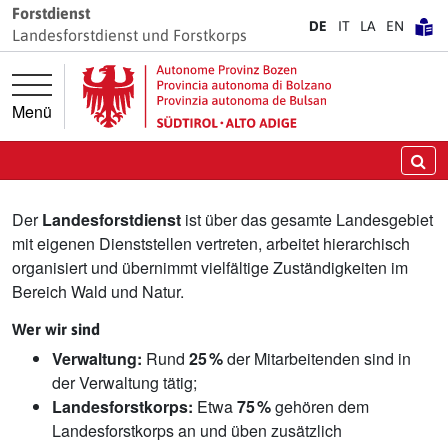
Springe direkt zur Hauptnavigation
Springe direkt zum Inhalt
Forstdienst
DE
IT
LA
EN
Landesforstdienst und Forstkorps
Menü
Landesforstdienst
Su
Der
Landesforstdienst
ist über das gesamte Landesgebiet
mit eigenen Dienststellen vertreten, arbeitet hierarchisch
organisiert und übernimmt vielfältige Zuständigkeiten im
Bereich Wald und Natur.
Wer wir sind
Verwaltung:
Rund
25 %
der Mitarbeitenden sind in
der Verwaltung tätig;
Landesforstkorps:
Etwa
75 %
gehören dem
Landesforstkorps an und üben zusätzlich