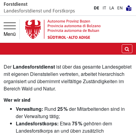
Springe direkt zur Hauptnavigation
Springe direkt zum Inhalt
Forstdienst
DE
IT
LA
EN
Landesforstdienst und Forstkorps
Menü
Landesforstdienst
Su
Der
Landesforstdienst
ist über das gesamte Landesgebiet
mit eigenen Dienststellen vertreten, arbeitet hierarchisch
organisiert und übernimmt vielfältige Zuständigkeiten im
Bereich Wald und Natur.
Wer wir sind
Verwaltung:
Rund
25 %
der Mitarbeitenden sind in
der Verwaltung tätig;
Landesforstkorps:
Etwa
75 %
gehören dem
Landesforstkorps an und üben zusätzlich