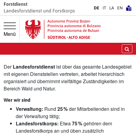
Springe direkt zur Hauptnavigation
Springe direkt zum Inhalt
Forstdienst
DE
IT
LA
EN
Landesforstdienst und Forstkorps
Menü
Landesforstdienst
Su
Der
Landesforstdienst
ist über das gesamte Landesgebiet
mit eigenen Dienststellen vertreten, arbeitet hierarchisch
organisiert und übernimmt vielfältige Zuständigkeiten im
Bereich Wald und Natur.
Wer wir sind
Verwaltung:
Rund
25 %
der Mitarbeitenden sind in
der Verwaltung tätig;
Landesforstkorps:
Etwa
75 %
gehören dem
Landesforstkorps an und üben zusätzlich