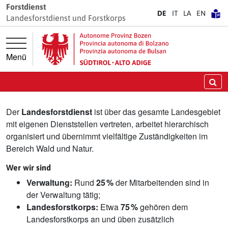
Springe direkt zur Hauptnavigation
Springe direkt zum Inhalt
Forstdienst
DE
IT
LA
EN
Landesforstdienst und Forstkorps
Menü
Landesforstdienst
Su
Der
Landesforstdienst
ist über das gesamte Landesgebiet
mit eigenen Dienststellen vertreten, arbeitet hierarchisch
organisiert und übernimmt vielfältige Zuständigkeiten im
Bereich Wald und Natur.
Wer wir sind
Verwaltung:
Rund
25 %
der Mitarbeitenden sind in
der Verwaltung tätig;
Landesforstkorps:
Etwa
75 %
gehören dem
Landesforstkorps an und üben zusätzlich