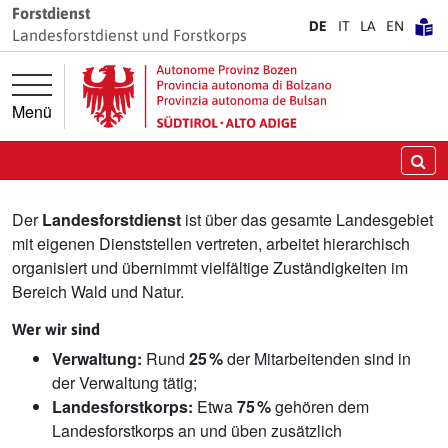
Springe direkt zur Hauptnavigation
Springe direkt zum Inhalt
Forstdienst
DE
IT
LA
EN
Landesforstdienst und Forstkorps
Menü
Landesforstdienst
Su
Der
Landesforstdienst
ist über das gesamte Landesgebiet
mit eigenen Dienststellen vertreten, arbeitet hierarchisch
organisiert und übernimmt vielfältige Zuständigkeiten im
Bereich Wald und Natur.
Wer wir sind
Verwaltung:
Rund
25 %
der Mitarbeitenden sind in
der Verwaltung tätig;
Landesforstkorps:
Etwa
75 %
gehören dem
Landesforstkorps an und üben zusätzlich