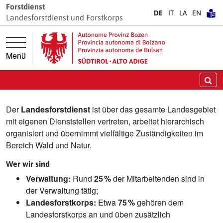
Springe direkt zur Hauptnavigation
Springe direkt zum Inhalt
Forstdienst
DE
IT
LA
EN
Landesforstdienst und Forstkorps
Menü
Landesforstdienst
Su
Der
Landesforstdienst
ist über das gesamte Landesgebiet
mit eigenen Dienststellen vertreten, arbeitet hierarchisch
organisiert und übernimmt vielfältige Zuständigkeiten im
Bereich Wald und Natur.
Wer wir sind
Verwaltung:
Rund
25 %
der Mitarbeitenden sind in
der Verwaltung tätig;
Landesforstkorps:
Etwa
75 %
gehören dem
Landesforstkorps an und üben zusätzlich