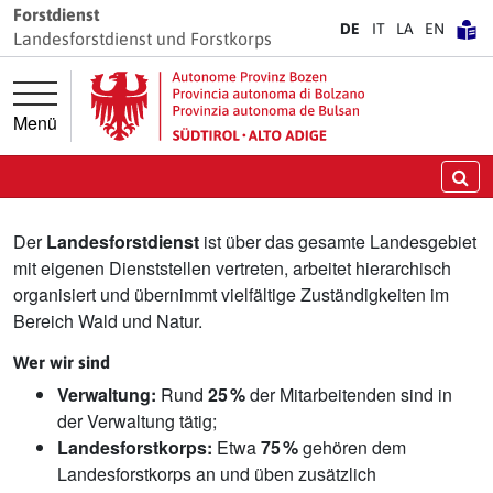
Springe direkt zur Hauptnavigation
Springe direkt zum Inhalt
Forstdienst
DE
IT
LA
EN
Landesforstdienst und Forstkorps
Menü
Landesforstdienst
Su
Der
Landesforstdienst
ist über das gesamte Landesgebiet
mit eigenen Dienststellen vertreten, arbeitet hierarchisch
organisiert und übernimmt vielfältige Zuständigkeiten im
Bereich Wald und Natur.
Wer wir sind
Verwaltung:
Rund
25 %
der Mitarbeitenden sind in
der Verwaltung tätig;
Landesforstkorps:
Etwa
75 %
gehören dem
Landesforstkorps an und üben zusätzlich