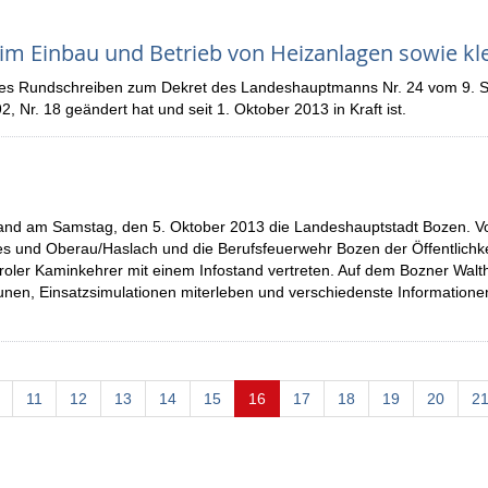
m Einbau und Betrieb von Heizanlagen sowie kle
erndes Rundschreiben zum Dekret des Landeshauptmanns Nr. 24 vom 9.
 Nr. 18 geändert hat und seit 1. Oktober 2013 in Kraft ist.
nd am Samstag, den 5. Oktober 2013 die Landeshauptstadt Bozen. Von 9:
 und Oberau/Haslach und die Berufsfeuerwehr Bozen der Öffentlichkei
roler Kaminkehrer mit einem Infostand vertreten. Auf dem Bozner Walth
nen, Einsatzsimulationen miterleben und verschiedenste Informatione
(current)
11
12
13
14
15
16
17
18
19
20
2