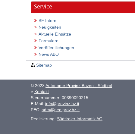
Service
BF Intern
Neuigkeiten
Aktuelle Einsätze
Formulare
Veröffentlichungen
News ABO
Sitemap
© 2023
Autonome Provinz Bozen - Südtirol
Kontakt
Steuernummer: 00390090215
E-Mail:
info@provinz.bz.it
PEC:
adm@pec.prov.bz.it
Realisierung:
Südtiroler Informatik AG