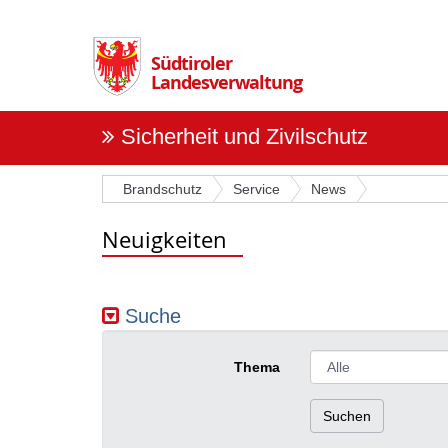
Überspringen
Sie
die
Südtiroler
Navigation
Landesverwaltung
Sicherheit und Zivilschutz
Brandschutz
Service
News
Neuigkeiten
Suche
Thema
Suchen