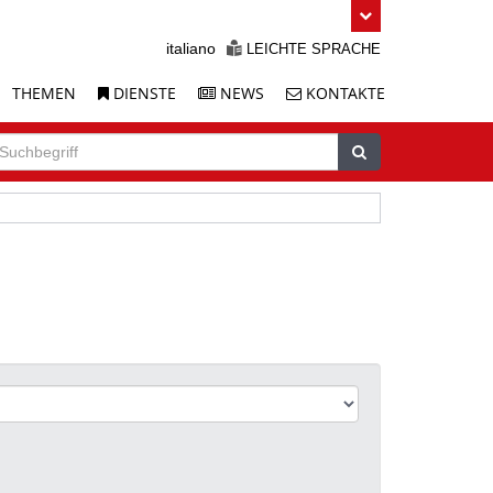
italiano
LEICHTE SPRACHE
THEMEN
DIENSTE
NEWS
KONTAKTE
uche
chbegriff
Suchen