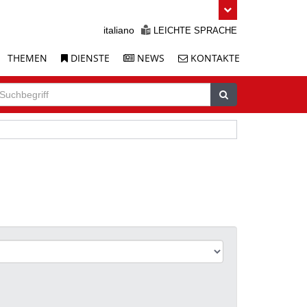
italiano
LEICHTE SPRACHE
THEMEN
DIENSTE
NEWS
KONTAKTE
uche
chbegriff
Suchen