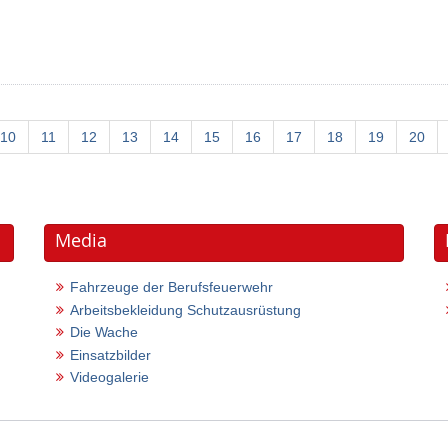
10
11
12
13
14
15
16
17
18
19
20
Media
Fahrzeuge der Berufsfeuerwehr
Arbeitsbekleidung Schutzausrüstung
Die Wache
Einsatzbilder
Videogalerie