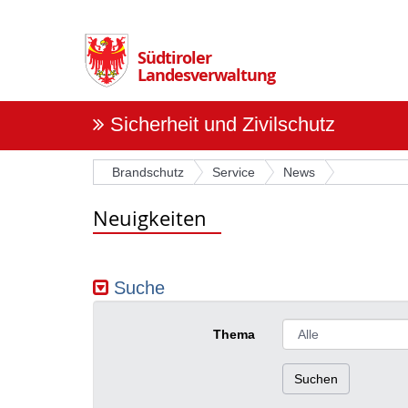
Überspringen
Sie
die
Südtiroler
Navigation
Landesverwaltung
Sicherheit und Zivilschutz
Brandschutz
Service
News
Neuigkeiten
Suche
Thema
Suchen