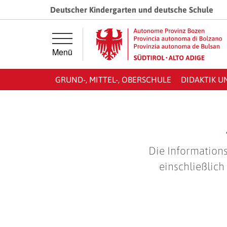
Springe direkt zur Hauptnavigation
Springe direkt zum Inhalt
Deutscher Kindergarten und deutsche Schule
Menü
GRUND-, MITTEL-, OBERSCHULE
DIDAKTIK U
Die Informations
einschließlich