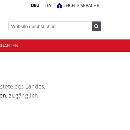
DE
U
IT
A
LEICHTE SPRACHE
Website durchsuchen
Suchen
RGARTEN
g
stete des Landes,
len
, zugänglich.