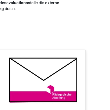
esevaluationsstelle
die
externe
ing
durch.