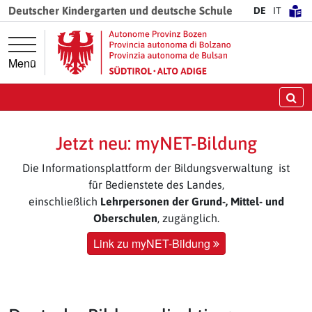
Springe direkt zur Hauptnavigation
Springe direkt zum Inhalt
Deutscher Kindergarten und deutsche Schule
DE
IT
Menü
Su
Jetzt neu: myNET-Bildung
Die Informationsplattform der Bildungsverwaltung ist
für Bedienstete des Landes,
einschließlich
Lehrpersonen der Grund-, Mittel- und
Oberschulen
, zugänglich.
Link zu myNET-Bildung