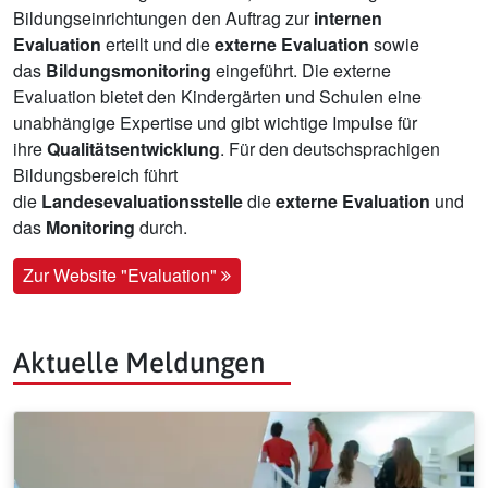
Bildungseinrichtungen den Auftrag zur
internen
Evaluation
erteilt und die
externe Evaluation
sowie
das
Bildungsmonitoring
eingeführt. Die externe
Evaluation bietet den Kindergärten und Schulen eine
unabhängige Expertise und gibt wichtige Impulse für
ihre
Qualitätsentwicklung
. Für den deutschsprachigen
Bildungsbereich führt
die
Landesevaluationsstelle
die
externe Evaluation
und
das
Monitoring
durch.
Zur Website "Evaluation"
Aktuelle Meldungen