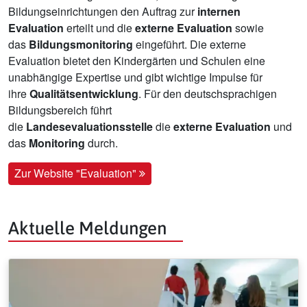
Bildungseinrichtungen den Auftrag zur
internen
Evaluation
erteilt und die
externe Evaluation
sowie
das
Bildungsmonitoring
eingeführt. Die externe
Evaluation bietet den Kindergärten und Schulen eine
unabhängige Expertise und gibt wichtige Impulse für
ihre
Qualitätsentwicklung
. Für den deutschsprachigen
Bildungsbereich führt
die
Landesevaluationsstelle
die
externe Evaluation
und
das
Monitoring
durch.
Zur Website "Evaluation"
Aktuelle Meldungen