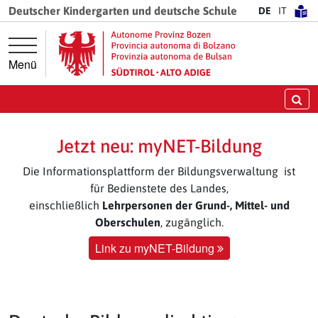
Springe direkt zur Hauptnavigation
Springe direkt zum Inhalt
Deutscher Kindergarten und deutsche Schule
DE
IT
Menü
Su
Jetzt neu: myNET-Bildung
Die Informationsplattform der Bildungsverwaltung ist
für Bedienstete des Landes,
einschließlich
Lehrpersonen der Grund-, Mittel- und
Oberschulen
, zugänglich.
Link zu myNET-Bildung