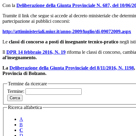
Con la
Deliberazione della Giunta Provinciale N. 687, del 10/06/2
Tramite il link che segue si accede al decreto ministeriale che determin
partecipazione ai pubblici concorsi:
http://attiministeriali.miur.it/anno-2009/luglio/di-09072009.aspx
Le
classi di concorso a posti di insegnante tecnico-pratico
negli isti
Il
DPR 14 febbraio 2016, N. 19
riforma le classi di concorso, cambi
al'insegnamento.
La
Deliberazione della Giunta Provinciale del 8/11/2016, N. 1198
,
Provincia di Bolzano.
Termine da ricercare
Termine:
Ricerca alfabetica
A
B
C
D