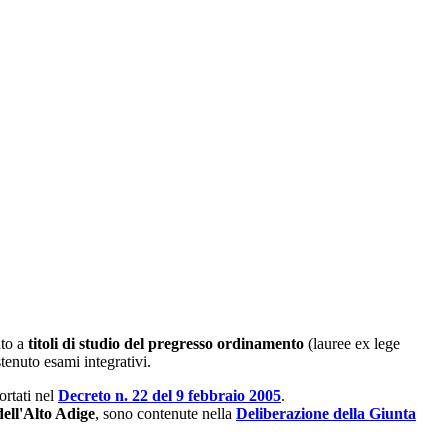
nto a
titoli di studio del pregresso ordinamento
(lauree ex lege
stenuto esami integrativi.
ortati nel
Decreto n. 22 del 9 febbraio 2005
.
 dell'Alto Adige
, sono contenute nella
Deliberazione della Giunta