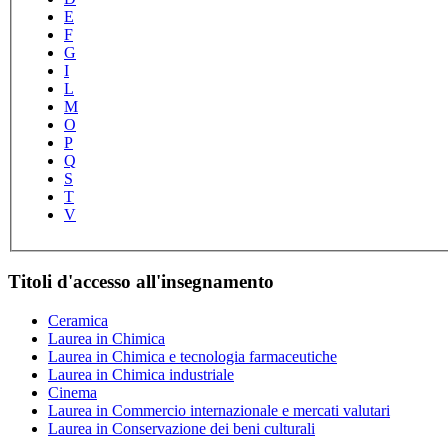
E
F
G
I
L
M
O
P
Q
S
T
V
Titoli d'accesso all'insegnamento
Ceramica
Laurea in Chimica
Laurea in Chimica e tecnologia farmaceutiche
Laurea in Chimica industriale
Cinema
Laurea in Commercio internazionale e mercati valutari
Laurea in Conservazione dei beni culturali