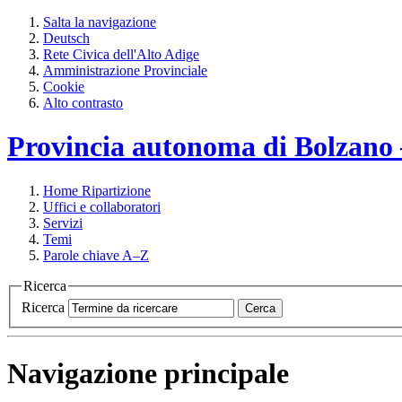
Salta la navigazione
Deutsch
Rete Civica dell'Alto Adige
Amministrazione Provinciale
Cookie
Alto contrasto
Provincia autonoma di Bolzano – 
Home
Ripartizione
Uffici e collaboratori
Servizi
Temi
Parole chiave A–Z
Ricerca
Ricerca
Cerca
Navigazione principale